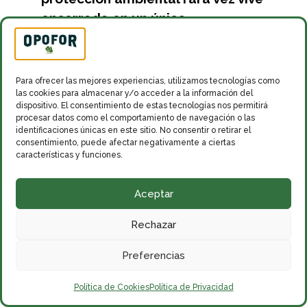
encerrada en un único
reglamento
. En la práctica, muchas
actuaciones obligan a relacionar
normativa de fauna, inspección
Para ofrecer las mejores experiencias, utilizamos tecnologías como
administrativa, sanidad, bienestar
las cookies para almacenar y/o acceder a la información del
dispositivo. El consentimiento de estas tecnologías nos permitirá
animal y policía medioambiental.
procesar datos como el comportamiento de navegación o las
identificaciones únicas en este sitio. No consentir o retirar el
¿Qué enseña esta
consentimiento, puede afectar negativamente a ciertas
características y funciones.
noticia a quien
Aceptar
quiere ser Agente
Rechazar
del Medio Natural?
Preferencias
Enseña, primero, que el puesto
Política de Cookies
Política de Privacidad
exige mucho más que presencia en