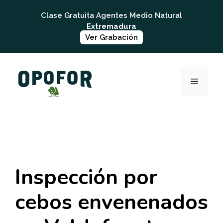
Saltar
Clase Gratuita Agentes Medio Natural
al
Extremadura
contenido
Ver Grabación
MENÚ
Inspección por
cebos envenenados