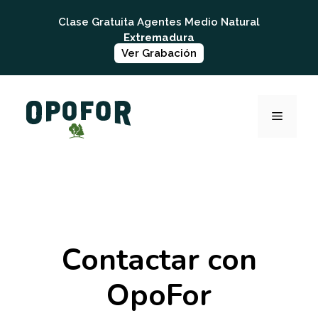
Saltar
Clase Gratuita Agentes Medio Natural
al
Extremadura
contenido
Ver Grabación
MENÚ
Contactar con
OpoFor