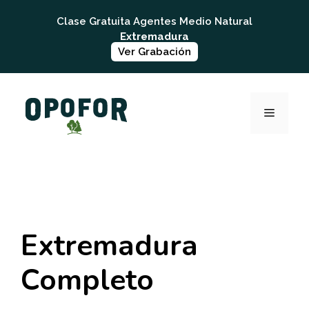
Saltar
Clase Gratuita Agentes Medio Natural
al
Extremadura
contenido
Ver Grabación
MENÚ
Extremadura
Completo