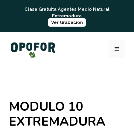
Saltar
Clase Gratuita Agentes Medio Natural
al
Extremadura
contenido
Ver Grabación
MENÚ
MODULO 10
EXTREMADURA