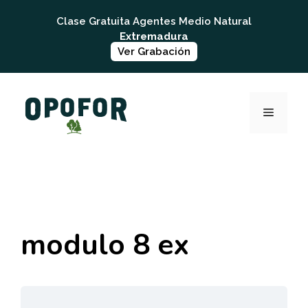
Saltar
Clase Gratuita Agentes Medio Natural
al
Extremadura
contenido
Ver Grabación
MENÚ
modulo 8 ex